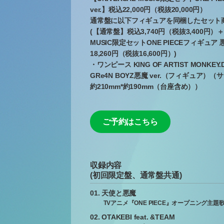
ver.】税込22,000円（税抜20,000円）
通常盤に以下フィギュアを同梱したセット
(【通常盤】税込3,740円（税抜3,400円）＋【
MUSIC限定セットONE PIECEフィギュア 悪
18,260円（税抜16,600円）)
・ワンピース KING OF ARTIST MONKEY.D
GRe4N BOYZ悪魔 ver.（フィギュア）（
約210mm*約190mm（台座含め））
ご予約はこちら
収録内容
(初回限定盤、通常盤共通)
01. 天使と悪魔
TVアニメ『ONE PIECE』オープニング主題
02. OTAKEBI feat. &TEAM