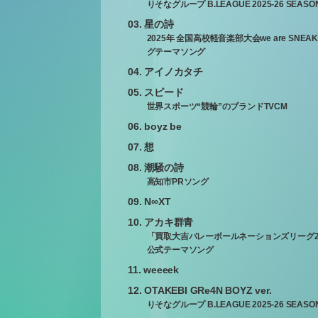
りそなグループ B.LEAGUE 2025-26 SEA
03. 星の詩
2025年 全国高校軽音楽部大会we are SNEA
グテーマソング
04. アイノカタチ
05. スピード
世界スポーツ“競輪”のブランドTVCM
06. boyz be
07. 想
08. 潮騒の詩
高知市PRソング
09. N∞XT
10. アカキ群青
「買取大吉バレーボールネーションズリーグ2
公式テーマソング
11. weeeek
12. OTAKEBI GRe4N BOYZ ver.
りそなグループ B.LEAGUE 2025-26 SEA