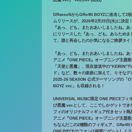
GReeeeNからGRe4N BOYZに改名して
ムリリースが、2026年2月25日(水)に決
『あっ、ども。またおあいしましたね。あっ
にリリースした『あっ、ども。あらためま
て、誰と再会したのか気になるご挨拶タイ
『あっ、ども。またおあいしましたね。あ
アニメ『ONE PIECE』オープニング主題
「天使と悪魔」、現在放送中の”KEIRIN”T
ド」など、数々の楽曲に加えて、りそなグルー
2025-26 SEASON 公式テーマソングの「OT
BOYZ ver.」も収録される！
UNIVERSAL MUSIC限定 ONE PIECEフ
び悪魔 ver.として、ここでしかゲットできない
フィのオリジナルフィギュア付きセット商品
アニメ『ONE PIECE』オープニング主題
ちなんだこの2種類のフィギュア、GRe4N 
ONE PIECEのファンは確実にゲットしよ