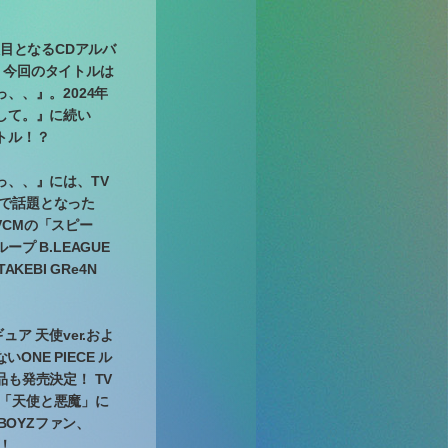
2枚目となるCDアルバ
定！今回のタイトルは
、、』。2024年
して。』に続い
トル！？
っ、、』には、TV
歌で話題となった
VCMの「スピー
プ B.LEAGUE
AKEBI GRe4N
ィギュア 天使ver.およ
ONE PIECE ル
も発売決定！ TV
歌「天使と悪魔」に
BOYZファン、
う！