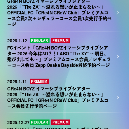
GRe4N BOYZ イマーシブライブシアター
2026「“The ZA” 〜溢れる想いが止まらない〜」
OFFICIAL FC「GRe4N CReW Club」プレミアムコ
ース会員2次＋レギュラーコース会員1次先行予約ペ
ージ
2026.1.12
REGULAR
PREMIUM
FCイベント「GRe4N BOYZイマーシブライブシア
ター 2026 今年は3D？！LABO “The XY” ～明日、
飛び出しても～」プレミアムコース会員／レギュラ
ーコース会員 Zepp Osaka Bayside最終予約ページ
2026.1.11
PREMIUM
GRe4N BOYZ イマーシブライブシアター
2026「“The ZA” 〜溢れる想いが止まらない〜」
OFFICIAL FC「GRe4N CReW Club」プレミアムコ
ース会員先行予約ページ
2025.12.27
REGULAR
PREMIUM