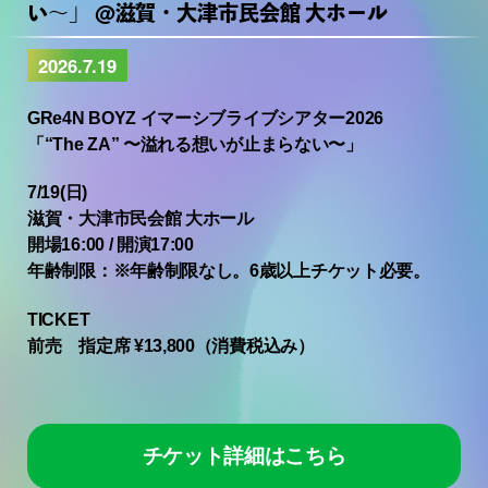
い〜」 @滋賀・大津市民会館 大ホール
2026.7.19
GRe4N BOYZ イマーシブライブシアター2026
「“The ZA” 〜溢れる想いが止まらない〜」
7/19(日)
滋賀・大津市民会館 大ホール
開場16:00 / 開演17:00
年齢制限：※年齢制限なし。6歳以上チケット必要。
TICKET
前売 指定席 ¥13,800（消費税込み）
チケット詳細はこちら