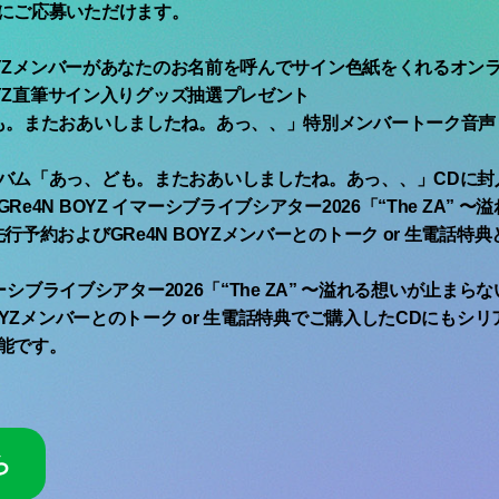
にご応募いただけます。
BOYZメンバーがあなたのお名前を呼んでサイン色紙をくれるオン
BOYZ直筆サイン入りグッズ抽選プレゼント
も。またおあいしましたね。あっ、、」特別メンバートーク音声
バム「あっ、ども。またおあいしましたね。あっ、、」CDに封
e4N BOYZ イマーシブライブシアター2026「“The ZA” 
行予約およびGRe4N BOYZメンバーとのトーク or 生電話特
イマーシブライブシアター2026「“The ZA” 〜溢れる想いが止ま
BOYZメンバーとのトーク or 生電話特典でご購入したCDにもシ
能です。
ら