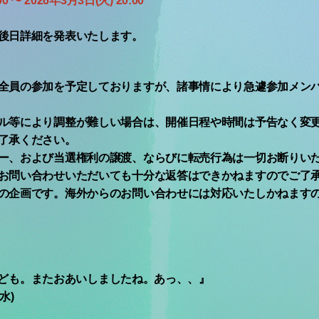
0 〜 2026年3月3日(火) 20:00
後日詳細を発表いたします。
全員の参加を予定しておりますが、諸事情により急遽参加メン
ル等により調整が難しい場合は、開催日程や時間は予告なく変
了承ください。
ー、および当選権利の譲渡、ならびに転売行為は一切お断りい
お問い合わせいただいても十分な返答はできかねますのでご了
の企画です。海外からのお問い合わせには対応いたしかねます
あっ、ども。またおあいしましたね。あっ、、』
水)