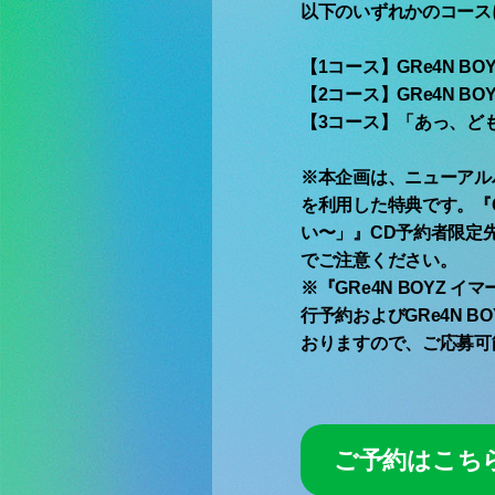
以下のいずれかのコース
【1コース】GRe4N 
【2コース】GRe4N 
【3コース】「あっ、ど
※本企画は、ニューアル
を利用した特典です。『GR
い〜」』CD予約者限定先
でご注意ください。
※『GRe4N BOYZ 
行予約およびGRe4N 
おりますので、ご応募可
ご予約はこち