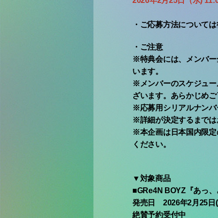
2026年2月25日（水) 11:0
・ご応募方法については
・ご注意
※特典会には、メンバー
います。
※メンバーのスケジュー
ざいます。あらかじめご
※応募用シリアルナンバ
※詳細が決定するまでは
※本企画は日本国内限定
ください。
▼対象商品
■GRe4N BOYZ『
発売日 2026年2月25日(
絶賛予約受付中