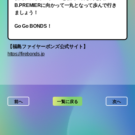
B.PREMIERに向かって一丸となって歩んで行き
ましょう！
Go Go BONDS！
【福島ファイヤーボンズ公式サイト】
https://firebonds.jp
前へ
一覧に戻る
次へ