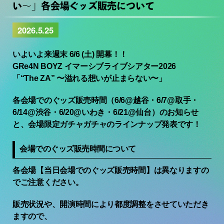
い〜」各会場ぐッズ販売について
2026.5.25
いよいよ来週末 6/6 (土) 開幕！！
GRe4N BOYZ イマーシブライブシアター2026
「“The ZA” 〜溢れる想いが止まらない〜」
各会場でのぐッズ販売時間（6/6@越谷・6/7@取手・
6/14@渋谷・6/20@いわき・6/21@仙台）のお知らせ
と、会場限定ガチャガチャのラインナップ発表です！
会場でのぐッズ販売時間について
各会場【当日会場でのぐッズ販売時間】は異なりますの
でご注意ください。
販売状況や、開演時間により都度調整をさせていただき
ますので、