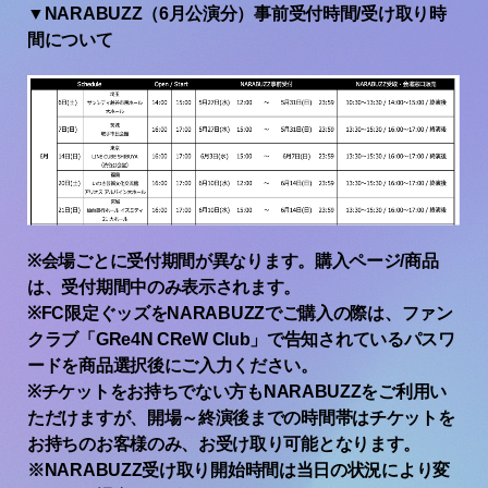
▼NARABUZZ（6月公演分）事前受付時間/受け取り時
間について
※
会場ごとに受付期間が異なります。購入ページ
/
商品
は、受付期間中のみ表示されます。
※FC
限定ぐッズを
NARABUZZ
でご購入の際は、ファン
クラブ「
GRe4N CReW Club
」で告知されているパスワ
ードを商品選択後にご入力ください。
※
チケットをお持ちでない方も
NARABUZZ
をご利用い
ただけますが、開場～終演後までの時間帯はチケットを
お持ちのお客様のみ、お受け取り可能となります。
※
NARABUZZ
受け取り開始時間は当日の状況により変