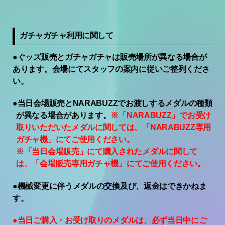
ガチャガチャ利用に関して
●
ぐッズ販売とガチャガチャは販売場所が異なる場合が
あります。会場にてスタッフの案内に従いご整列くださ
い。
●
当日会場販売と
NARABUZZ
でお渡しするメダルの種類
が異なる場合があります。
※「
NARABUZZ
」でお受け
取りいただいたメダルに関しては、
「
NARABUZZ
専用
ガチャ機」
にてご使用ください。
※「当日会場販売」にて購入されたメダルに関して
は、
「会場販売専用ガチャ機」
にてご使用ください。
●
機械変更に伴うメダルの交換及び、返金はできかねま
す。
●
当日ご購入・お受け取りのメダルは、
必ず当日中に
ご