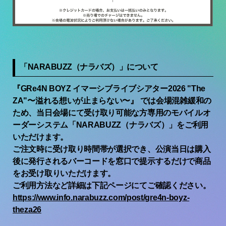
「NARABUZZ（ナラバズ）」について
『GRe4N BOYZ イマーシブライブシアター2026 "The
ZA"〜溢れる想いが止まらない〜』 では会場混雑緩和の
ため、当日会場にて受け取り可能な方専用のモバイルオ
ーダーシステム「NARABUZZ（ナラバズ）」をご利用
いただけます。
ご注文時に受け取り時間帯が選択でき、公演当日は購入
後に発行されるバーコードを窓口で提示するだけで商品
をお受け取りいただけます。
ご利用方法など詳細は下記ページにてご確認ください。
https://www.info.narabuzz.com/post/gre4n-boyz-
theza26