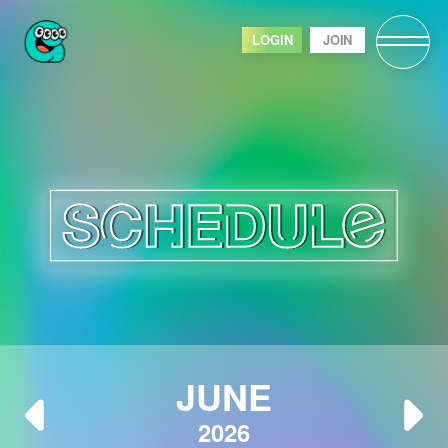
LOGIN
JOIN
JUNE
2026